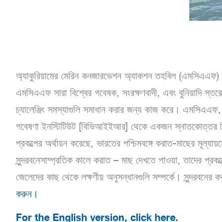
অ্যাকুরিয়ামের মেরিন কনজারভেশন অ্যাকশন তহবিল (এমসিএএফ) দ্
এমসিএএফ সারা বিশ্বের গবেষক, সংরক্ষণবাদী, এবং বুনিয়াদি স্তরে
চ্যালেঞ্জিং সমস্যাগুলি সমাধান করার জন্য কাজ করে। এমসিএএফ, প্র
গবেষণা ইনস্টিটিউট [বিভিআইইআর] থেকে একজন স্নাতকোত্তর শিক
প্রকল্পের অর্থায়ন করেছে, ভারতের পশ্চিমবঙ্গে করাত-মাছের মূল্
সুন্দরবনেসাম্প্রতিক কালে করাত – মাছ দেখতে পাওয়া, তাদের প্র
জেলেদের কাছ থেকে লক্ষণীয় অনুসন্ধানগুলি সম্পর্কে। সুন্দরবনের
করুন।
For the English version, click here.