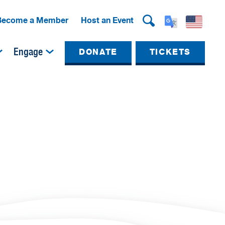
Become a Member
Host an Event
Engage
DONATE
TICKETS