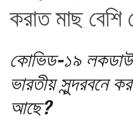
করাত মাছ বেশি দ
কোভিড-১৯ লকডাউনে
ভারতীয় সুন্দরবনে ক
আছে?