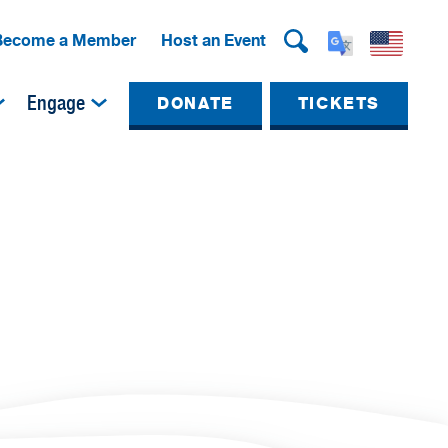
Become a Member
Host an Event
Engage
DONATE
TICKETS